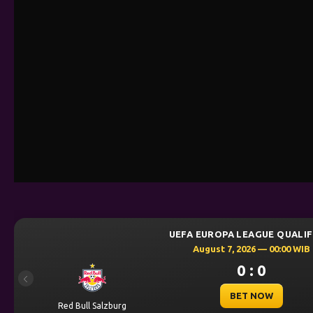
UEFA 
Au
Previous
Pafos FC
Benfica