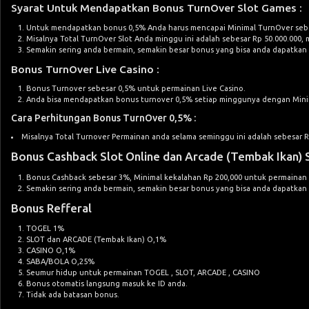
Syarat Untuk Mendapatkan Bonus TurnOver Slot Games :
Untuk mendapatkan bonus 0,5% Anda harus mencapai Minimal TurnOver sebe
Misalnya Total TurnOver Slot Anda minggu ini adalah sebesar Rp 50.000.000,
Semakin sering anda bermain, semakin besar bonus yang bisa anda dapatka
Bonus TurnOver Live Casino :
Bonus Turnover sebesar 0,5% untuk permainan Live Casino.
Anda bisa mendapatkan bonus turnover 0,5% setiap minggunya dengan Minim
Cara Perhitungan Bonus TurnOver 0,5% :
Misalnya Total Turnover Permainan anda selama seminggu ini adalah sebesar R
Bonus Cashback Slot Online dan Arcade (Tembak Ikan)
Bonus Cashback sebesar 3%, Minimal kekalahan Rp 200,000 untuk permainan 
Semakin sering anda bermain, semakin besar bonus yang bisa anda dapatka
Bonus Refferal
TOGEL 1%
SLOT dan ARCADE (Tembak Ikan) O,1%
CASINO O,1%
SABA/BOLA O,25%
Seumur hidup untuk permainan TOGEL , SLOT, ARCADE , CASINO
Bonus otomatis langsung masuk ke ID anda.
Tidak ada batasan bonus.