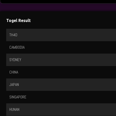
Togel Result
H4D
AMBODIA
YDNEY
HINA
APAN
INGAPORE
UNAN